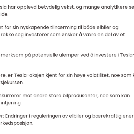
Tesla har opplevd betydelig vekst, og mange analytikere s
ide.
ent for sin nyskapende tilnærming til både elbiler og
ltrekke seg investorer som ønsker å være en del av et
pmerksom på potensielle ulemper ved å investere i Tesla
gere, er Tesla-aksjen kjent for sin høye volatilitet, noe som
ksjekursen.
onkurrerer mot andre store bilprodusenter, noe som kan
ntjening.
oer: Endringer i reguleringen av elbiler og bærekraftig ener
rkedsposisjon.