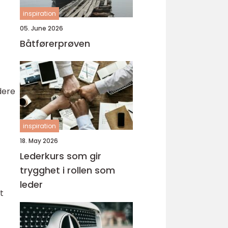
inspiration
05. June 2026
Båtførerprøven
dere
inspiration
18. May 2026
Lederkurs som gir
trygghet i rollen som
leder
t
-