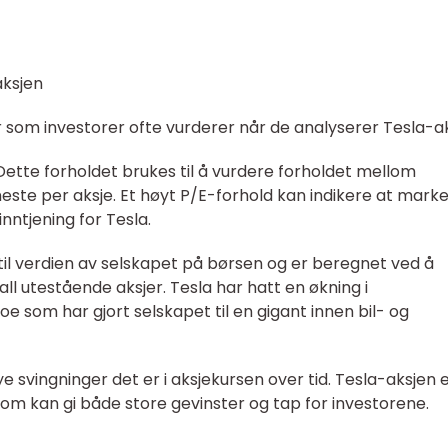
aksjen
r som investorer ofte vurderer når de analyserer Tesla-ak
: Dette forholdet brukes til å vurdere forholdet mellom
neste per aksje. Et høyt P/E-forhold kan indikere at mark
nntjening for Tesla.
til verdien av selskapet på børsen og er beregnet ved å
ll utestående aksjer. Tesla har hatt en økning i
e som har gjort selskapet til en gigant innen bil- og
ye svingninger det er i aksjekursen over tid. Tesla-aksjen 
e som kan gi både store gevinster og tap for investorene.