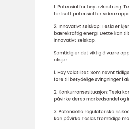
1. Potensial for høy avkastning: 
fortsatt potensial for videre opps
2. Innovativt selskap: Tesla er kj
bærekraftig energi. Dette kan ti
innovativt selskap.
Samtidig er det viktig å være op
aksjer:
1. Høy volatilitet: Som nevnt tidli
føre til betydelige svingninger i a
2. Konkurransesituasjon: Tesla k
påvirke deres markedsandel og in
3. Potensielle regulatoriske risik
kan påvirke Teslas fremtidige ma