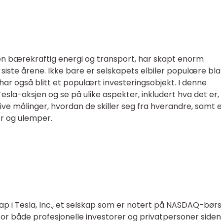
en bærekraftig energi og transport, har skapt enorm
ste årene. Ikke bare er selskapets elbiler populære bla
har også blitt et populært investeringsobjekt. I denne
Tesla-aksjen og se på ulike aspekter, inkludert hva det er,
tive målinger, hvordan de skiller seg fra hverandre, samt 
r og ulemper.
ap i Tesla, Inc., et selskap som er notert på NASDAQ-bør
for både profesjonelle investorer og privatpersoner siden