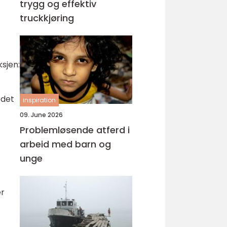
trygg og effektiv
truckkjøring
sjen:
edet
inspiration
09. June 2026
Problemløsende atferd i
arbeid med barn og
unge
er