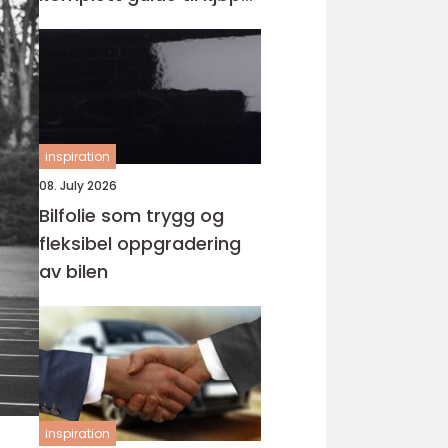
av landeveissykkel
inspiration
08. July 2026
Bilfolie som trygg og
fleksibel oppgradering
av bilen
inspiration