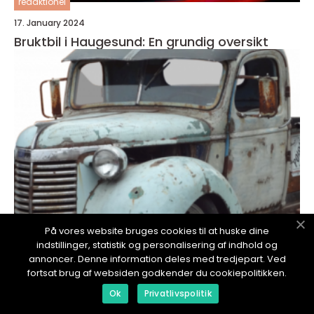
redaktionel
17. January 2024
Bruktbil i Haugesund: En grundig oversikt
På vores website bruges cookies til at huske dine
indstillinger, statistik og personalisering af indhold og
annoncer. Denne information deles med tredjepart. Ved
redaktionel
fortsat brug af websiden godkender du cookiepolitikken.
17. January 2024
Ok
Privatlivspolitik
Bruktbil Tromsø: En Grundig Oversikt