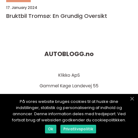
17. January 2024
Bruktbil Tromsø: En Grundig Oversikt
AUTOBLOGG.
no
På vores website bruges cookies til at huske dine
indstillinger, statistik og personalisering af indhold og
annoncer. Denne information deles med tredjepart. Ved
web:
www.klikko.dk
fortsat brug af websiden godkender du cookiepolitikken.
Ok
Privatlivspolitik