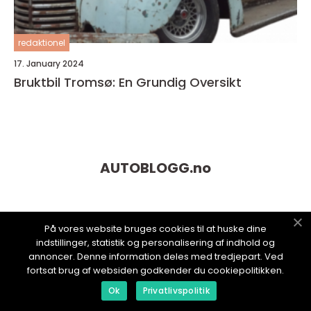
redaktionel
17. January 2024
Bruktbil Tromsø: En Grundig Oversikt
AUTOBLOGG.
no
På vores website bruges cookies til at huske dine
indstillinger, statistik og personalisering af indhold og
annoncer. Denne information deles med tredjepart. Ved
fortsat brug af websiden godkender du cookiepolitikken.
Ok
Privatlivspolitik
web:
www.klikko.dk