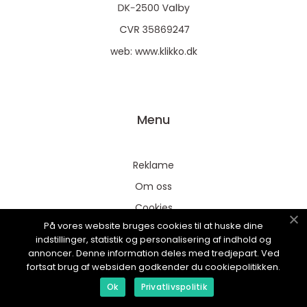
web:
www.klikko.dk
Menu
Reklame
Om oss
Cookies
På vores website bruges cookies til at huske dine
Kontakt Oss
indstillinger, statistik og personalisering af indhold og
Sitemap
annoncer. Denne information deles med tredjepart. Ved
fortsat brug af websiden godkender du cookiepolitikken.
Ok
Privatlivspolitik