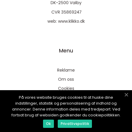
web:
www.klikko.dk
Menu
Reklame
Om oss
Cookies
På vores website bruges cookies til at huske dine
Kontakt Oss
indstillinger, statistik og personalisering af indhold og
Sitemap
annoncer. Denne information deles med tredjepart. Ved
fortsat brug af websiden godkender du cookiepolitikken.
Ok
Privatlivspolitik