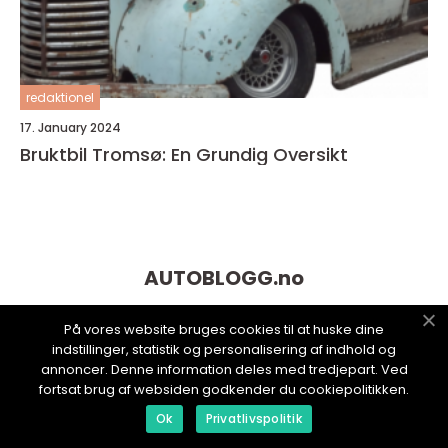
redaktionel
17. January 2024
Bruktbil Tromsø: En Grundig Oversikt
AUTOBLOGG.
no
På vores website bruges cookies til at huske dine
indstillinger, statistik og personalisering af indhold og
annoncer. Denne information deles med tredjepart. Ved
fortsat brug af websiden godkender du cookiepolitikken.
Ok
Privatlivspolitik