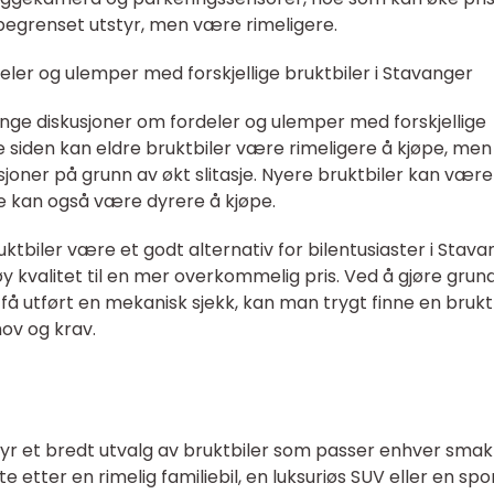
 begrenset utstyr, men være rimeligere.
eler og ulemper med forskjellige bruktbiler i Stavanger
e diskusjoner om fordeler og ulemper med forskjellige
e siden kan eldre bruktbiler være rimeligere å kjøpe, men
joner på grunn av økt slitasje. Nyere bruktbiler kan vær
e kan også være dyrere å kjøpe.
ktbiler være et godt alternativ for bilentusiaster i Stava
 høy kvalitet til en mer overkommelig pris. Ved å gjøre grun
få utført en mekanisk sjekk, kan man trygt finne en bruktb
ov og krav.
byr et bredt utvalg av bruktbiler som passer enhver smak
tter en rimelig familiebil, en luksuriøs SUV eller en spor