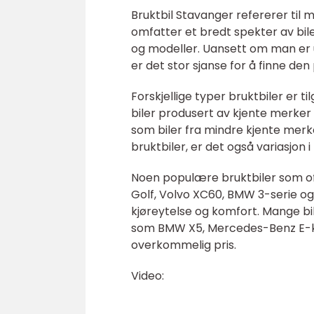
Bruktbil Stavanger refererer til
omfatter et bredt spekter av biler
og modeller. Uansett om man er ute
er det stor sjanse for å finne den
Forskjellige typer bruktbiler er t
biler produsert av kjente merke
som biler fra mindre kjente merke
bruktbiler, er det også variasjon i 
Noen populære bruktbiler som oft
Golf, Volvo XC60, BMW 3-serie og A
kjøreytelse og komfort. Mange bi
som BMW X5, Mercedes-Benz E-klas
overkommelig pris.
Video: