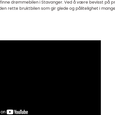
 å finne drømmebilen i Stavanger. Ved å være bevisst på pr
 den rette bruktbilen som gir glede og pålitelighet i mange