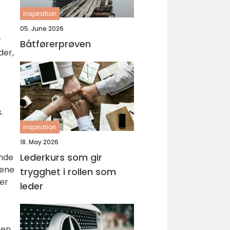
inspiration
05. June 2026
r
Båtførerprøven
der,
.
inspiration
18. May 2026
Lederkurs som gir
ende
iene
trygghet i rollen som
er
leder
sen