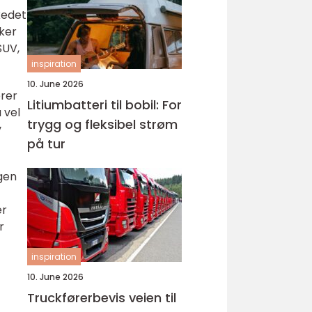
kedet
rker
SUV,
inspiration
10. June 2026
erer
Litiumbatteri til bobil: For
 vel
trygg og fleksibel strøm
v
på tur
gen
er
r
inspiration
10. June 2026
Truckførerbevis veien til