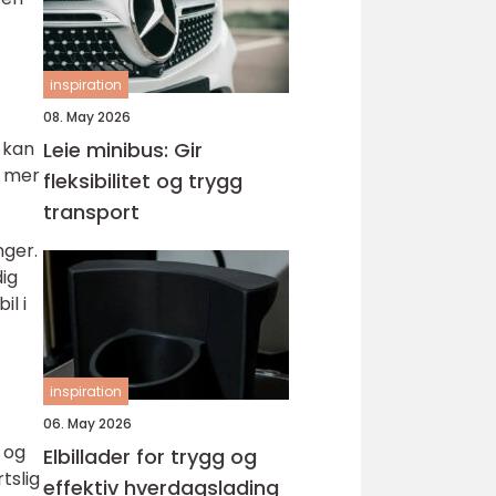
inspiration
08. May 2026
 kan
Leie minibus: Gir
e mer
fleksibilitet og trygg
transport
nger.
dig
il i
inspiration
06. May 2026
 og
Elbillader for trygg og
tslig
effektiv hverdagslading