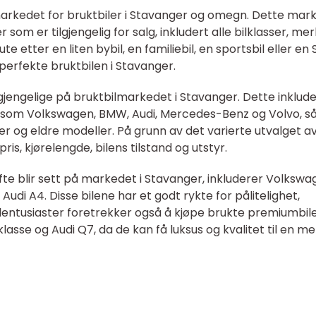
 markedet for bruktbiler i Stavanger og omegn. Dette mar
 som er tilgjengelig for salg, inkludert alle bilklasser, me
 etter en liten bybil, en familiebil, en sportsbil eller en 
 perfekte bruktbilen i Stavanger.
ilgjengelige på bruktbilmarkedet i Stavanger. Dette inklud
r som Volkswagen, BMW, Audi, Mercedes-Benz og Volvo, så
r og eldre modeller. På grunn av det varierte utvalget a
pris, kjørelengde, bilens tilstand og utstyr.
e blir sett på markedet i Stavanger, inkluderer Volkswa
udi A4. Disse bilene har et godt rykte for pålitelighet,
lentusiaster foretrekker også å kjøpe brukte premiumbil
se og Audi Q7, da de kan få luksus og kvalitet til en me