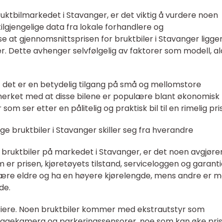
ruktbilmarkedet i Stavanger, er det viktig å vurdere noen
ilgjengelige data fra lokale forhandlere og
e at gjennomsnittsprisen for bruktbiler i Stavanger ligge
. Dette avhenger selvfølgelig av faktorer som modell, al
 det er en betydelig tilgang på små og mellomstore
 merket med at disse bilene er populære blant økonomisk
som ser etter en pålitelig og praktisk bil til en rimelig pris
ge bruktbiler i Stavanger skiller seg fra hverandre
v bruktbiler på markedet i Stavanger, er det noen avgjør
 er prisen, kjøretøyets tilstand, serviceloggen og garant
være eldre og ha en høyere kjørelengde, mens andre er m
de.
 variere. Noen bruktbiler kommer med ekstrautstyr som
ryggekamera og parkeringssensorer, noe som kan øke pri